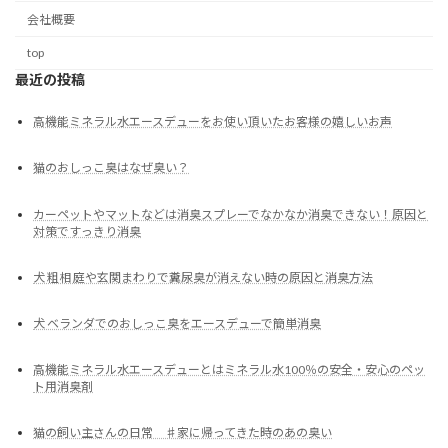
会社概要
top
最近の投稿
高機能ミネラル水エースデューをお使い頂いたお客様の嬉しいお声
猫のおしっこ臭はなぜ臭い？
カーペットやマットなどは消臭スプレーでなかなか消臭できない！原因と
対策ですっきり消臭
犬 粗相 庭や玄関まわりで糞尿臭が消えない時の原因と消臭方法
犬 ベランダでのおしっこ臭をエースデューで簡単消臭
高機能ミネラル水エースデューとはミネラル水100％の安全・安心のペッ
ト用消臭剤
猫の飼い主さんの日常 ♯家に帰ってきた時のあの臭い