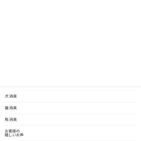
Pinterest
Facebook
X
Bluesky
Threads
Hatena
LINE
Copy
ペット消臭
犬 消臭
猫 消臭
鳥 消臭
お客様の
嬉しいお声