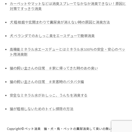
カーペットやマットなどは消臭スプレーでなかなか消臭できない！原因と
対策ですっきり消臭
犬 粗相 庭や玄関まわりで糞尿臭が消えない時の原因と消臭方法
犬 ベランダでのおしっこ臭をエースデューで簡単消臭
高機能ミネラル水エースデューとはミネラル水100％の安全・安心のペッ
ト用消臭剤
猫の飼い主さんの日常 ♯家に帰ってきた時のあの臭い
猫の飼い主さんの日常 ♯来客時のバタバタ編
安全なミネラル水がおしっこ、うんちを消臭する
猫が粗相しないためのトイレ掃除の方法
Copyright © ペット消臭 猫・犬・鳥・ペットの糞尿消臭して臭いの無い快適生活